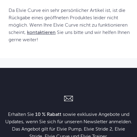
Da Elvie Curve ein sehr persönlicher Artikel ist, ist die
Rückgabe eines geöffneten Produktes leider nicht
möglich. Wenn Ihre Elvie Curve nicht zu funktionieren
scheint,
kontaktieren
Sie uns bitte und wir helfen Ihnen
gerne weiter!
Erhalten Sie
10 % Rabatt
sowie exklusive Angebote und
Updates, wenn Sie sich für unseren Newsletter anmelden.
Das Angebot gilt für Elvie Pump, Elvie Stride 2, Elvie
Stride, Elvie Curve und Elvie Trainer.