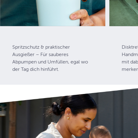
Spritzschutz & praktischer
Disktr
Ausgießer – Für sauberes
Handmi
Abpumpen und Umfüllen, egal wo
mit da
der Tag dich hinführt.
merken