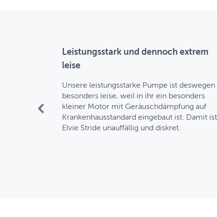
omfort an
Leistungsstark und dennoch extrem
leise
mulations- als
en ein
Unsere leistungsstarke Pumpe ist deswegen
Du kannst
besonders leise, weil in ihr ein besonders
ie jedes Mal
kleiner Motor mit Geräuschdämpfung auf
ellungen
Krankenhausstandard eingebaut ist. Damit ist
Elvie Stride unauffällig und diskret.