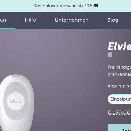
Kostenloser Versand ab 39€ 🚚
fen
Hilfe
Unternehmen
Blog
Elvi
Freihändig
Krankenhau
Abpumpen
Einzelp
€ 159.00