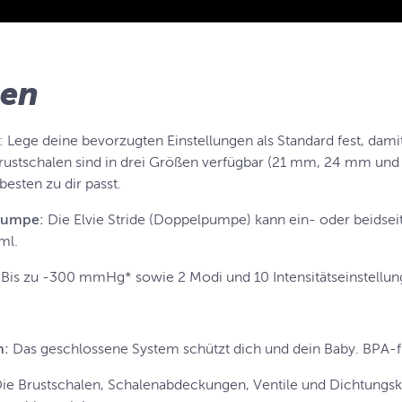
nen
: Lege deine bevorzugten Einstellungen als Standard fest, dami
Brustschalen sind in drei Größen verfügbar (21 mm, 24 mm und
besten zu dir passt.
lpumpe:
Die Elvie Stride (Doppelpumpe) kann ein- oder beidse
0 ml.
Bis zu -300 mmHg* sowie 2 Modi und 10 Intensitätseinstellu
h:
Das geschlossene System schützt dich und dein Baby. BPA-f
ie Brustschalen, Schalenabdeckungen, Ventile und Dichtungsk