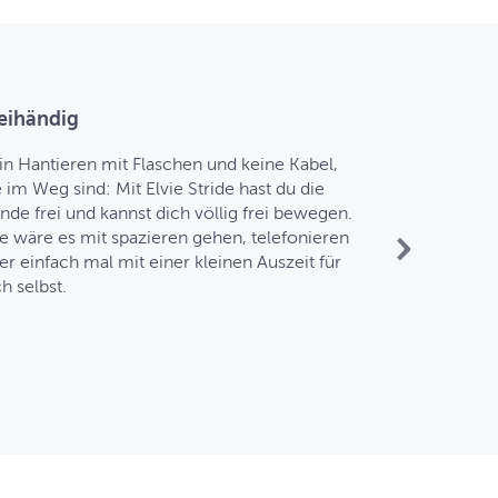
eihändig
Du hast die
in Hantieren mit Flaschen und keine Kabel,
Verbine die
e im Weg sind: Mit Elvie Stride hast du die
Elvie, um d
nde frei und kannst dich völlig frei bewegen.
zu steuern, 
e wäre es mit spazieren gehen, telefonieren
den Abpumpve
er einfach mal mit einer kleinen Auszeit für
den BH fasse
h selbst.