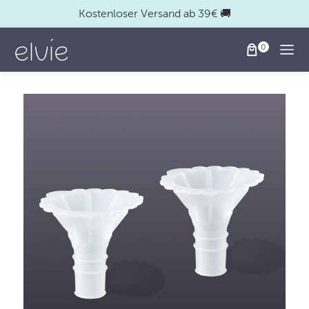
Kostenloser Versand ab 39€ 🚚
Togg