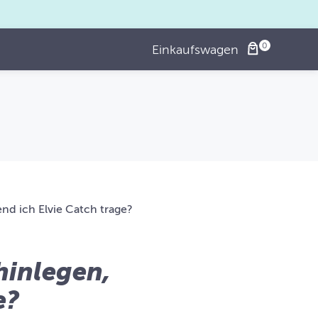
Einkaufswagen
nd ich Elvie Catch trage?
hinlegen,
e?