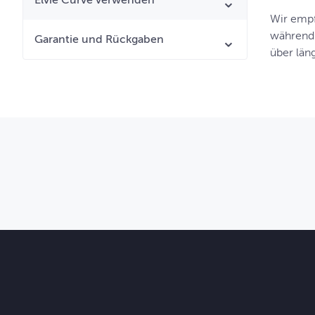
Elvie Curve verwenden
Wir empf
während 
Garantie und Rückgaben
über län