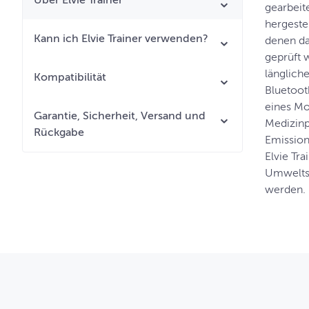
Über Elvie Trainer
gearbeit
hergeste
Kann ich Elvie Trainer verwenden?
denen da
geprüft 
längliche
Kompatibilität
Bluetoot
eines Mo
Garantie, Sicherheit, Versand und
Medizinp
Rückgabe
Emission
Elvie Tr
Umweltsc
werden.