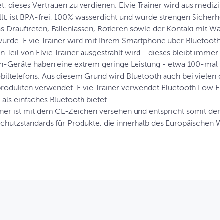
et, dieses Vertrauen zu verdienen. Elvie Trainer wird aus medi
llt, ist BPA-frei, 100% wasserdicht und wurde strengen Sicher
s Drauftreten, Fallenlassen, Rotieren sowie der Kontakt mit Wa
wurde. Elvie Trainer wird mit Ihrem Smartphone über Bluetoo
n Teil von Elvie Trainer ausgestrahlt wird - dieses bleibt imme
h-Geräte haben eine extrem geringe Leistung - etwa 100-mal g
biltelefons. Aus diesem Grund wird Bluetooth auch bei vielen
rodukten verwendet. Elvie Trainer verwendet Bluetooth Low E
 als einfaches Bluetooth bietet.
ainer ist mit dem CE-Zeichen versehen und entspricht somit de
hutzstandards für Produkte, die innerhalb des Europäischen 