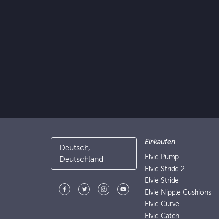
Einkaufen
Deutsch,
Elvie Pump
Deutschland
Elvie Stride 2
Elvie Stride
Elvie Nipple Cushions
Elvie Curve
Elvie Catch