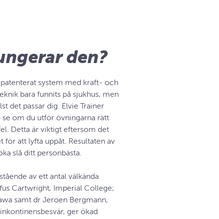
fungerar den?
tt patenterat system med kraft- och
eknik bara funnits på sjukhus, men
t det passar dig. Elvie Trainer
du se om du utför övningarna rätt
el. Detta är viktigt eftersom det
 för att lyfta uppåt. Resultaten av
öka slå ditt personbästa.
stående av ett antal välkända
us Cartwright, Imperial College;
Ottawa samt dr Jeroen Bergmann,
r inkontinensbesvär, ger ökad