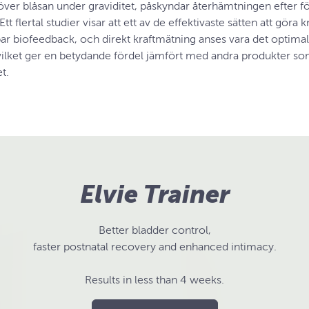
 över blåsan under graviditet, påskyndar återhämtningen efter f
 Ett flertal studier visar att ett av de effektivaste sätten att gör
r biofeedback, och direkt kraftmätning anses vara det optimala.
 vilket ger en betydande fördel jämfört med andra produkter som
et.
Elvie Trainer
Better bladder control,
faster postnatal recovery and enhanced intimacy.
Results in less than 4 weeks.