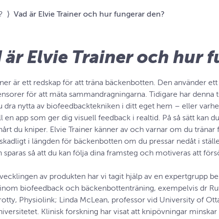
?
⟩
Vad är Elvie Trainer och hur fungerar den?
 är Elvie Trainer och hur 
ainer är ett redskap för att träna bäckenbotten. Den använder e
ensorer för att mäta sammandragningarna. Tidigare har denna t
 dra nytta av biofeedbacktekniken i ditt eget hem – eller varhels
ill en app som ger dig visuell feedback i realtid. På så sätt kan 
årt du kniper. Elvie Trainer känner av och varnar om du tränar f
skadligt i längden för bäckenbotten om du pressar nedåt i stället
 sparas så att du kan följa dina framsteg och motiveras att förs
vecklingen av produkten har vi tagit hjälp av en expertgrupp be
 inom biofeedback och bäckenbottenträning, exempelvis dr Ruf
rotty, Physiolink; Linda McLean, professor vid University of 
versitetet. Klinisk forskning har visat att knipövningar minska