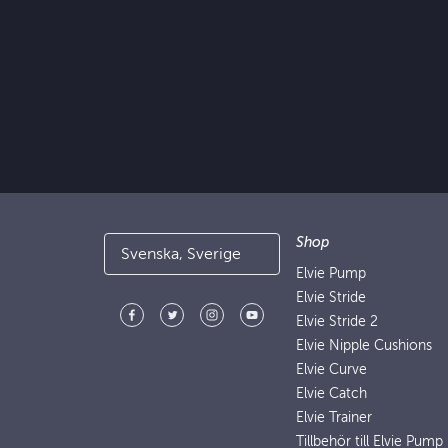
Shop
Svenska, Sverige
Elvie Pump
Elvie Stride
Elvie Stride 2
Elvie Nipple Cushions
Elvie Curve
Elvie Catch
Elvie Trainer
Tillbehör till Elvie Pump