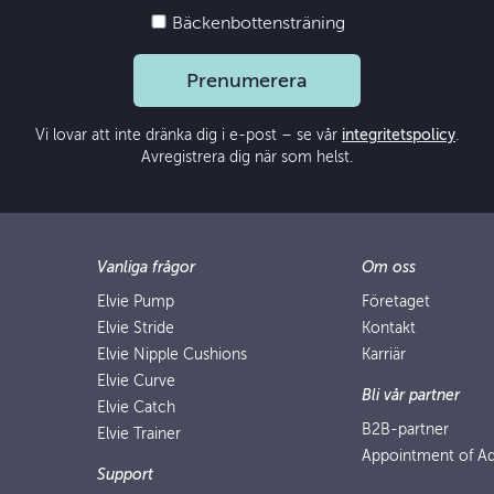
Bäckenbottensträning
Prenumerera
Vi lovar att inte dränka dig i e-post – se vår
integritetspolicy
.
Avregistrera dig när som helst.
Vanliga frågor
Om oss
Elvie Pump
Företaget
Elvie Stride
Kontakt
Elvie Nipple Cushions
Karriär
Elvie Curve
Bli vår partner
Elvie Catch
B2B-partner
Elvie Trainer
Appointment of Ad
Support