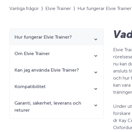
Vanliga frågor
⟩
Elvie Trainer
⟩
Hur fungerar Elvie Trainer
Vad
Hur fungerar Elvie Trainer?
Elvie Tr
Om Elvie Trainer
rörelses
nu kan du
Kan jag använda Elvie Trainer?
ansluts t
och hur h
kan vara 
Kompatibilitet
träningen
Garanti, säkerhet, leverans och
Under ut
returer
forskare
dr Kay C
Oxforduni