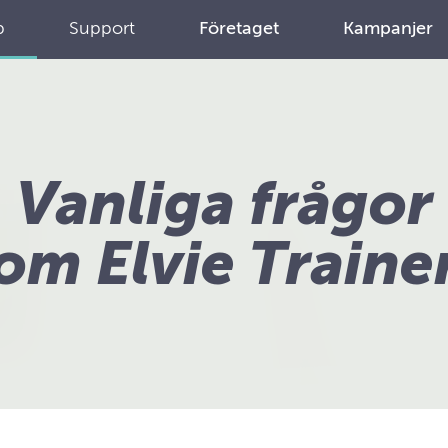
p
Support
Företaget
Kampanjer
Vanliga frågor
om Elvie Traine