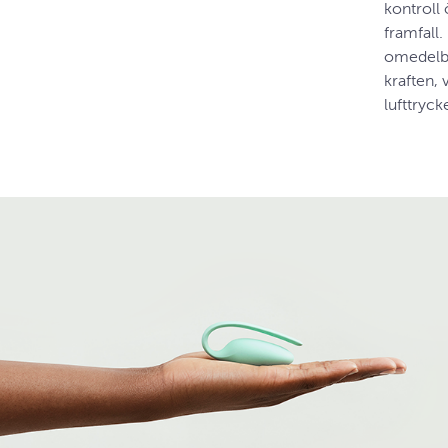
kontroll
framfall.
omedelba
kraften,
lufttryck