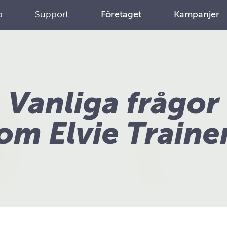
p
Support
Företaget
Kampanjer
Vanliga frågor
om Elvie Traine