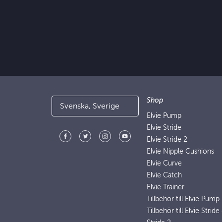
Shop
Svenska, Sverige
Elvie Pump
Elvie Stride
Elvie Stride 2
Elvie Nipple Cushions
Elvie Curve
Elvie Catch
Elvie Trainer
Tillbehör till Elvie Pump
Tillbehör till Elvie Stride