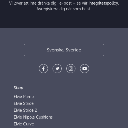
Vi lovar att inte dränka dig i e-post – se vår
integritetspolicy
.
Avregistrera dig när som helst.
Svenska, Sverige
Shop
Elvie Pump
Elvie Stride
Elvie Stride 2
Elvie Nipple Cushions
Elvie Curve