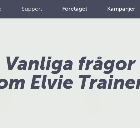
p
Support
Företaget
Kampanjer
Vanliga frågor
om Elvie Traine