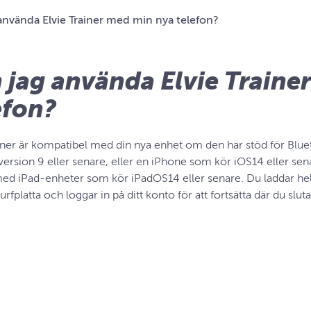
använda Elvie Trainer med min nya telefon?
 jag använda Elvie Traine
efon?
ainer är kompatibel med din nya enhet om den har stöd för Blu
version 9 eller senare, eller en iPhone som kör iOS14 eller se
med iPad-enheter som kör iPadOS14 eller senare. Du laddar helt
urfplatta och loggar in på ditt konto för att fortsätta där du slut