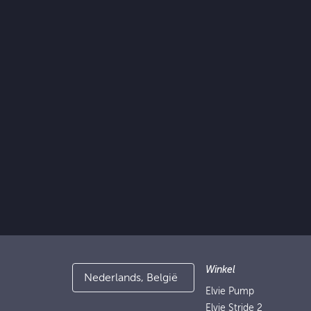
Winkel
Nederlands, België
Elvie Pump
Elvie Stride 2