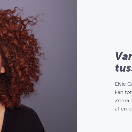
Van
tus
Elvie 
kan to
Zodra d
af en p