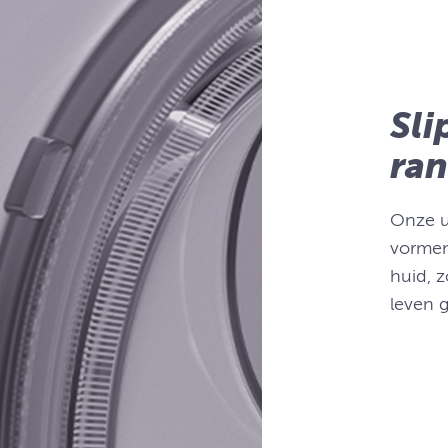
Sli
ran
Onze un
vormen
huid, z
leven g