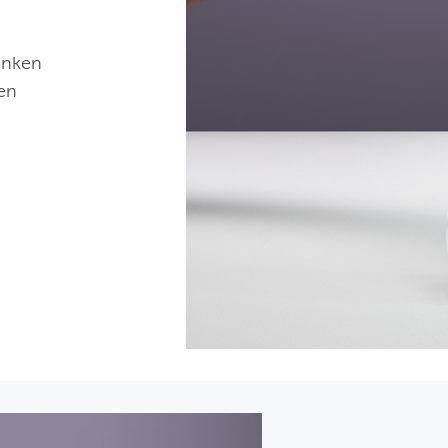
enken
en