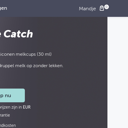
gen
Mandje
e Catch
iliconen melkcups (30 ml)
druppel melk op zonder lekken.
p nu
rijzen zijn in
EUR
rantie
ndkosten