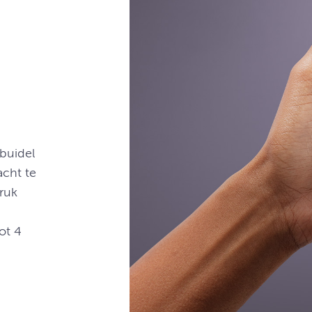
 buidel
acht te
Druk
tot 4