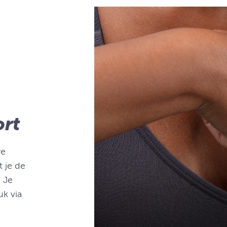
ort
re
t je de
. Je
uk via