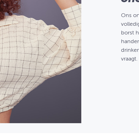
Ons on
volledi
borst h
handen 
drinke
vraagt.