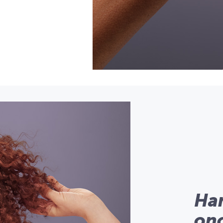
Han
on