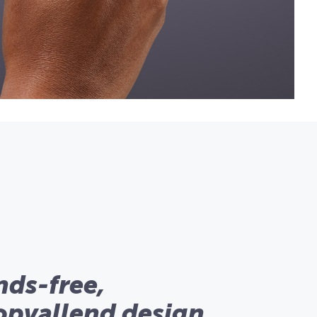
ds-free,
opvallend design