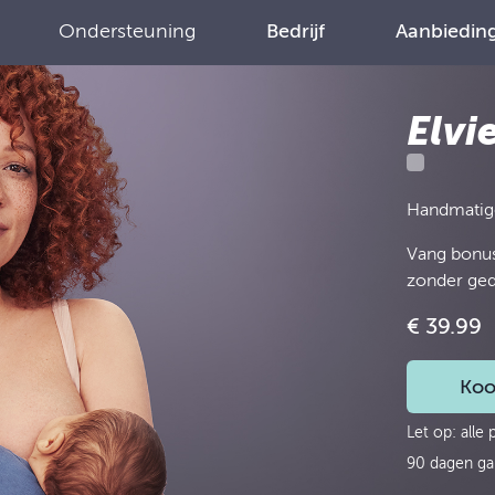
Ondersteuning
Bedrijf
Aanbiedin
Elvi
Handmatige,
Vang bonus
zonder ge
€ 39.99
Koo
Let op: alle p
90 dagen ga