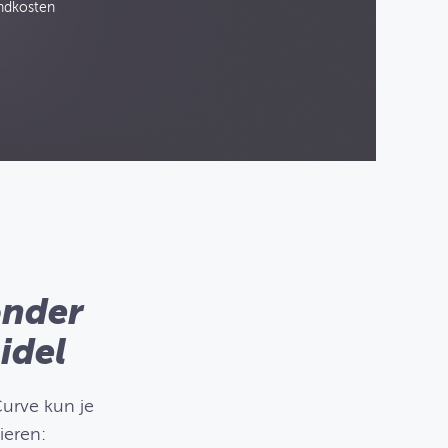
ndkosten
onder
idel
Curve kun je
ieren: