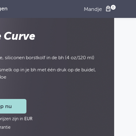
gen
Mandje
e Curve
 siliconen borstkolf in de bh (4 oz/120 ml)
melk op in je bh met één druk op de buidel,
doe
p nu
rijzen zijn in
EUR
rantie