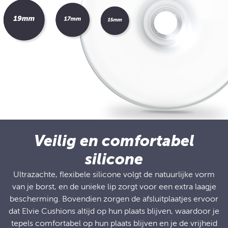
Veilig en comfortabel
silicone
Ultrazachte, flexibele silicone volgt de natuurlijke vorm
van je borst, en de unieke lip zorgt voor een extra laagje
bescherming. Bovendien zorgen de afsluitplaatjes ervoor
dat Elvie Cushions altijd op hun plaats blijven, waardoor je
tepels comfortabel op hun plaats blijven en je de vrijheid