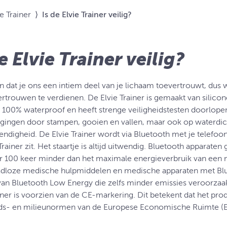
e Trainer
⟩
Is de Elvie Trainer veilig?
e Elvie Trainer veilig?
n dat je ons een intiem deel van je lichaam toevertrouwt, dus 
ertrouwen te verdienen. De Elvie Trainer is gemaakt van silicon
, 100% waterproof en heeft strenge veiligheidstesten doorlopen.
gingen door stampen, gooien en vallen, maar ook op waterdicht
endigheid. De Elvie Trainer wordt via Bluetooth met je telefoon
Trainer zit. Het staartje is altijd uitwendig. Bluetooth apparaten
 100 keer minder dan het maximale energieverbruik van een
adloze medische hulpmiddelen en medische apparaten met Blue
van Bluetooth Low Energy die zelfs minder emissies veroorzaak
ainer is voorzien van de CE-markering. Dit betekent dat het pr
ids- en milieunormen van de Europese Economische Ruimte (E