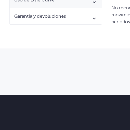
Uso de Elvie Curve
No recom
movimien
Garantía y devoluciones
periodos