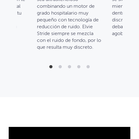
 con total
combinando un motor de
mientras re
onaliza tu
grado hospitalario muy
dentro del s
que
pequeño con tecnología de
discreta sil
 con tu
reducción de ruido. Elvie
debajo de la
eferida.
Stride siempre se mezcla
agobiará.
con el ruido de fondo, por lo
que resulta muy discreto.