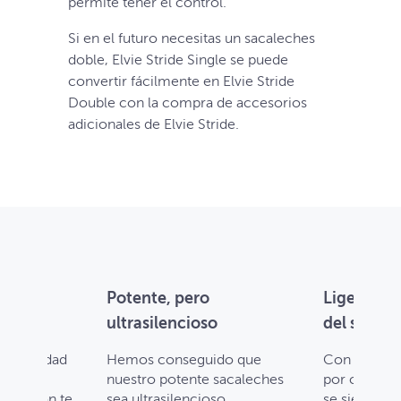
permite tener el control.
Si en el futuro necesitas un sacaleches
doble, Elvie Stride Single se puede
convertir fácilmente en Elvie Stride
Double con la compra de accesorios
adicionales de Elvie Stride.
Potente, pero
Ligero y s
ultrasilencioso
del sujeta
 intensidad
Hemos conseguido que
Con un peso
nuestro potente sacaleches
por contened
xtracción te
sea ultrasilencioso
se siente l