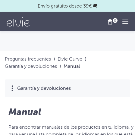
Envío gratuito desde 39€ 🚚
Togg
Preguntas frecuentes
⟩
Elvie Curve
⟩
Garantía y devoluciones
⟩
Manual
Garantía y devoluciones
Manual
Para encontrar manuales de los productos en tu idioma, y
para ver una lista completa de los idiomas en los que está