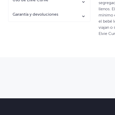
Uso de Elvie Curve
segregac
llenos. 
Garantía y devoluciones
mínimo e
el bebé 
viajan o
Elvie Cur