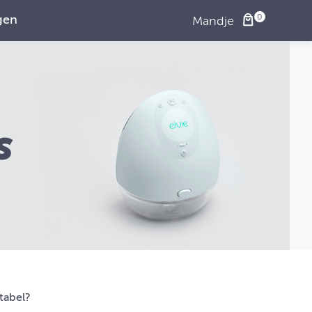
gen
Mandje
s
tabel?