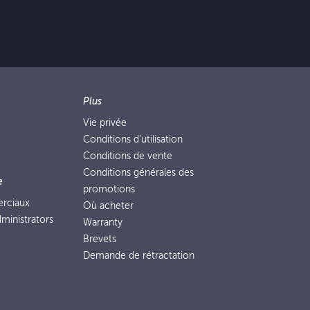
Plus
Vie privée
Conditions d’utilisation
Conditions de vente
Conditions générales des
e
promotions
erciaux
Où acheter
ministrators
Warranty
Brevets
Demande de rétractation