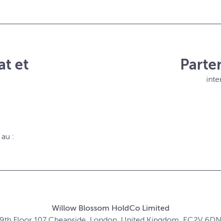
at et
Parte
int
au :
Willow Blossom HoldCo Limited
9th Floor 107 Cheapside, London, United Kingdom, EC2V 6D