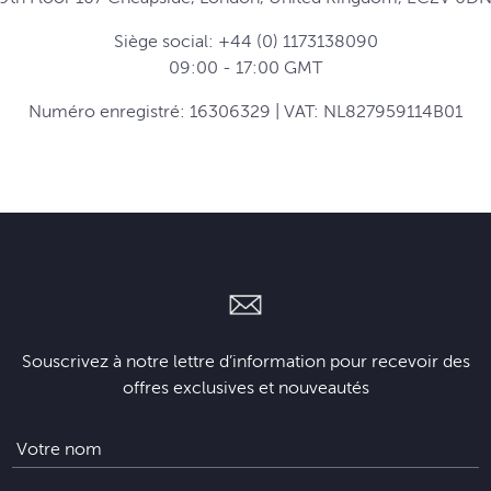
Siège social: +44 (0) 1173138090
09:00 - 17:00 GMT
Numéro enregistré: 16306329 | VAT: NL827959114B01
Souscrivez à notre lettre d’information pour recevoir des
offres exclusives et nouveautés