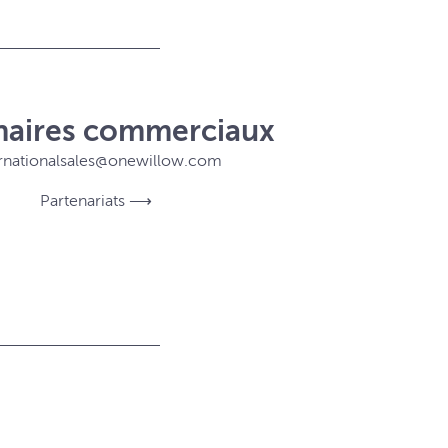
naires commerciaux
ernationalsales@onewillow.com
Partenariats ⟶
N