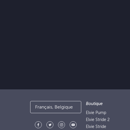
Boutique
Français, Belgique
Elvie Pump
Elvie Stride 2
Elvie Stride