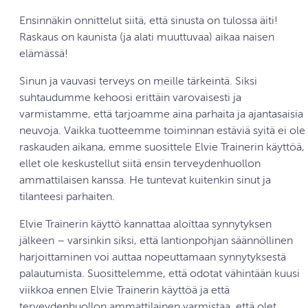
Ensinnäkin onnittelut siitä, että sinusta on tulossa äiti!
Raskaus on kaunista (ja alati muuttuvaa) aikaa naisen
elämässä!
Sinun ja vauvasi terveys on meille tärkeintä. Siksi
suhtaudumme kehoosi erittäin varovaisesti ja
varmistamme, että tarjoamme aina parhaita ja ajantasaisia
neuvoja. Vaikka tuotteemme toiminnan estäviä syitä ei ole
raskauden aikana, emme suosittele Elvie Trainerin käyttöä,
ellet ole keskustellut siitä ensin terveydenhuollon
ammattilaisen kanssa. He tuntevat kuitenkin sinut ja
tilanteesi parhaiten.
Elvie Trainerin käyttö kannattaa aloittaa synnytyksen
jälkeen – varsinkin siksi, että lantionpohjan säännöllinen
harjoittaminen voi auttaa nopeuttamaan synnytyksestä
palautumista. Suosittelemme, että odotat vähintään kuusi
viikkoa ennen Elvie Trainerin käyttöä ja että
terveydenhuollon ammattilainen varmistaa, että olet