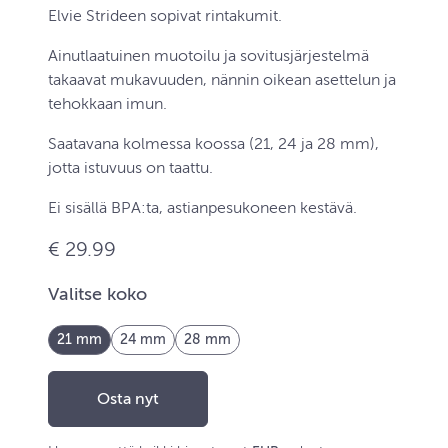
Elvie Strideen sopivat rintakumit.
Ainutlaatuinen muotoilu ja sovitusjärjestelmä
takaavat mukavuuden, nännin oikean asettelun ja
tehokkaan imun.
Saatavana kolmessa koossa (21, 24 ja 28 mm),
jotta istuvuus on taattu.
Ei sisällä BPA:ta, astianpesukoneen kestävä.
€ 29.99
Valitse koko
21 mm
24 mm
28 mm
Osta nyt