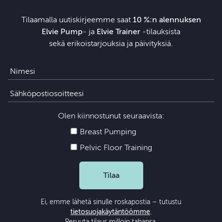
Tilaamalla uutiskirjeemme saat
10 %:n alennuksen
Elvie Pump
- ja
Elvie Trainer
‑tilauksista
sekä erikoistarjouksia ja päivityksiä.
Olen kiinnostunut seuraavista:
Breast Pumping
Pelvic Floor Training
Tilaa
Ei, emme lähetä sinulle roskapostia – tutustu
tietosuojakäytäntöömme
.
Peruuta tilaus milloin tahansa.