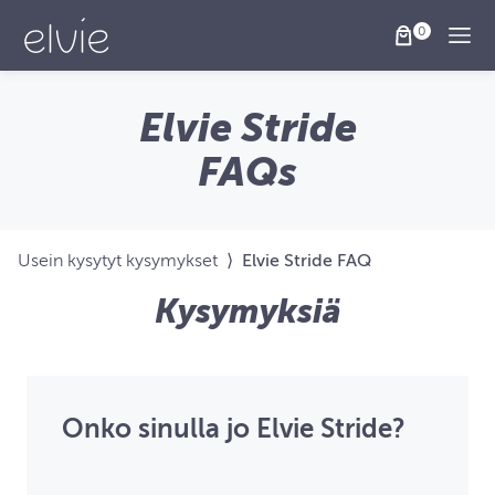
Togg
Elvie Stride
FAQs
Usein kysytyt kysymykset
⟩
Elvie Stride FAQ
Kysymyksiä
Onko sinulla jo Elvie Stride?