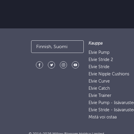
Kauppa
Finnish, Suomi
Elvie Pump
Elvie Stride 2
Elvie Stride
Elvie Nipple Cushions
Elvie Curve
Elvie Catch
Elvie Trainer
Elvie Pump ‑ lisävaruste
Elvie Stride - lisävaruste
Mistä voi ostaa
© 2014-2026 Willow Blossom Holdco Limited