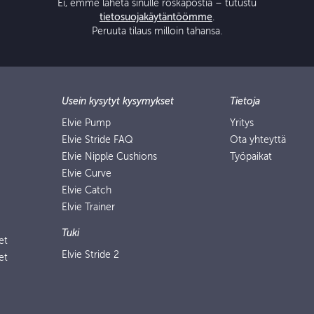
Ei, emme lähetä sinulle roskapostia – tutustu
tietosuojakäytäntöömme
.
Peruuta tilaus milloin tahansa.
Usein kysytyt kysymykset
Tietoja
Elvie Pump
Yritys
Elvie Stride FAQ
Ota yhteyttä
Elvie Nipple Cushions
Työpaikat
Elvie Curve
Elvie Catch
Elvie Trainer
Tuki
et
Elvie Stride 2
et