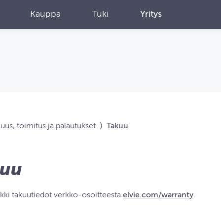
Kauppa
Tuki
Yritys
suus, toimitus ja palautukset
⟩
Takuu
kuu
ikki takuutiedot verkko-osoitteesta
elvie.com/warranty
.