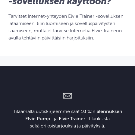
‑sovelluksen käyttöön?
Tarvitset Internet-yhteyden Elvie Trainer ‑sovelluksen
lataamiseen, tilin luomiseen ja sovelluspäivitysten
saamiseen, mutta et tarvitse Internetiä Elvie Trainerin
avulla tehtäviin päivittäisiin harjoituksiin.
Tilaamalla uutiskirjeemme saat
10 %:n alennuksen
Elvie Pump
- ja
Elvie Trainer
‑tilauksista
sekä erikoistarjouksia ja päivityksiä.