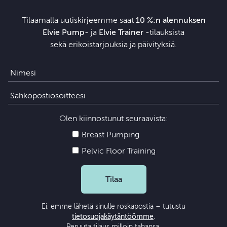
Tilaamalla uutiskirjeemme saat
10 %:n alennuksen
Elvie Pump
- ja
Elvie Trainer
‑tilauksista
sekä erikoistarjouksia ja päivityksiä.
Olen kiinnostunut seuraavista:
Breast Pumping
Pelvic Floor Training
Tilaa
Ei, emme lähetä sinulle roskapostia – tutustu
tietosuojakäytäntöömme
.
Peruuta tilaus milloin tahansa.