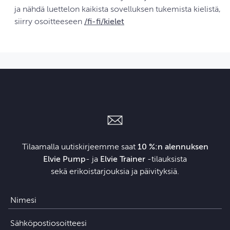
ja nähdä luettelon kaikista sovelluksen tukemista kielistä,
siirry osoitteeseen
/fi-fi/kielet
Tilaamalla uutiskirjeemme saat
10 %:n alennuksen
Elvie Pump
- ja
Elvie Trainer
‑tilauksista
sekä erikoistarjouksia ja päivityksiä.