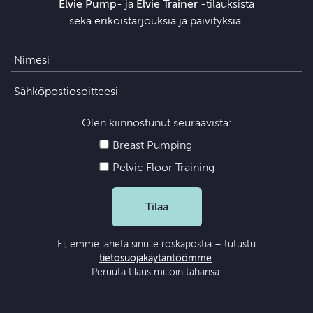
Elvie Pump
- ja
Elvie Trainer
‑tilauksista
sekä erikoistarjouksia ja päivityksiä.
Olen kiinnostunut seuraavista:
Breast Pumping
Pelvic Floor Training
Tilaa
Ei, emme lähetä sinulle roskapostia – tutustu
tietosuojakäytäntöömme
.
Peruuta tilaus milloin tahansa.