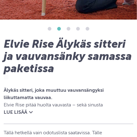
Elvie Rise Älykäs sitteri
ja vauvansänky samassa
paketissa
Älykäs sitteri, joka muuttuu vauvansängyksi
liikuttamatta vauvaa.
Elvie Rise pitää huolta vauvasta – sekä sinusta
Mullistava monikäyttöinen älysitteri ja ‑vauvansänky tukee
LUE LISÄÄ
vauvaa vuorokauden ympäri aina leikkihetkistä päivä‑ ja
yöuniin.
Tällä hetkellä vain odotuslista saatavissa. Tälle