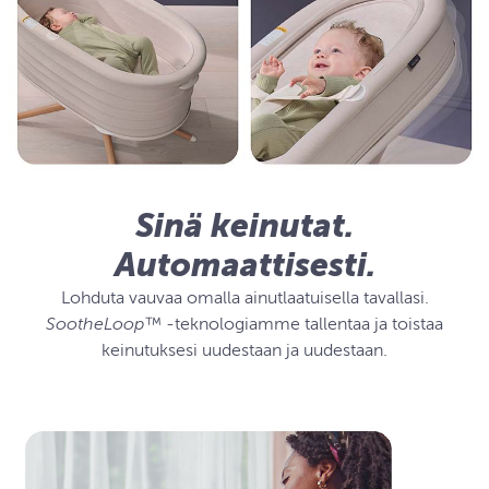
pehmustetun alustan ja hengittävän sisäseinän voi helposti
avata ja pestä sekä kuivata koneessa.
- Ulkoseinän, valjaat ja pehmustetun alustan alla olevan
vedenkestävän kerroksen voi pyyhkiä puhtaaksi.
Sinä keinutat.
Automaattisesti.
Lohduta vauvaa omalla ainutlaatuisella tavallasi.
SootheLoop™
-teknologiamme tallentaa ja toistaa
keinutuksesi uudestaan ja uudestaan.