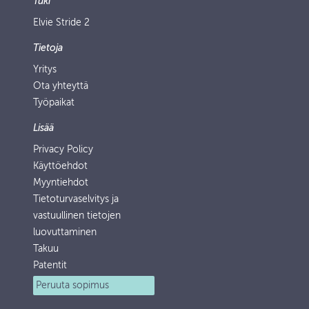
Tuki
Elvie Stride 2
Tietoja
Yritys
Ota yhteyttä
Työpaikat
Lisää
Privacy Policy
Käyttöehdot
Myyntiehdot
Tietoturvaselvitys ja
vastuullinen tietojen
luovuttaminen
Takuu
Patentit
Peruuta sopimus