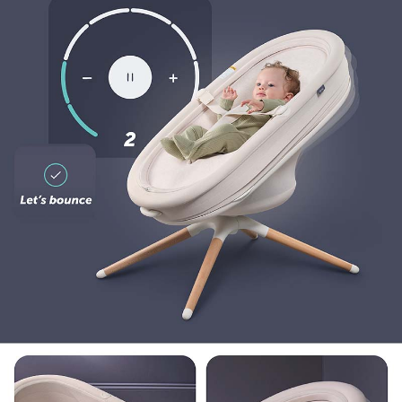
Yhdistetty sovellukseen
- Pysäytä, käynnistä ja hienosäädä keinutusta suoraan
puhelimestasi.
- Tallenna vauvansängyssä vietetty aika automaattisesti.
Elvie Rise tunnistaa, milloin vauva on sängyssä, ja aloittaa
tallennuksen puolestasi.
- Seuraa vauvan nukkumista ja katso, kuinka hänen
unirytminsä muuttuu ajan myötä.
Kannettava muotoilu
- Sisäänrakennetun kantouran ja kokoontaitettavien
jalkojen avulla Elvie Risen voi taittaa, kantaa ja koota
nopeasti uudelleen kotona liikkuessa.
- Täysi lataus riittää neljän tunnin keinutukseen (kahdeksan
keinutuskertaa) vähimmäispainoiselle vauvalle
alhaisimmassa keinutusasennossa.
Helppo puhdistaa
- Superpehmeän ja runsaasti bambua sisältävän