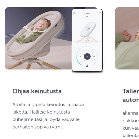
Ohjaa keinutusta
Talle
autom
Aloita ja lopeta keinutus ja säädä
liikettä. Hallitse keinutusta
allenna
puhelimeltasi ja löydä vauvalle
nukkumi
parhaiten sopiva rytmi.
kun vau
tallent