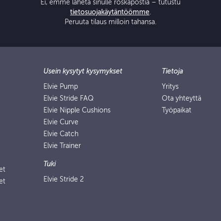
Ei, emme lähetä sinulle roskapostia – tutustu
tietosuojakäytäntöömme
.
Peruuta tilaus milloin tahansa.
Usein kysytyt kysymykset
Tietoja
Elvie Pump
Yritys
Elvie Stride FAQ
Ota yhteyttä
Elvie Nipple Cushions
Työpaikat
Elvie Curve
Elvie Catch
Elvie Trainer
Tuki
et
Elvie Stride 2
et