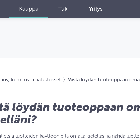
Kauppa
Tuki
Yritys
suus, toimitus ja palautukset
⟩
Mistä löydän tuoteoppaan omall
tä löydän tuoteoppaan o
lelläni?
t etsiä tuotteiden käyttöohjeita omalla kielelläsi ja nähdä luett