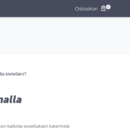
Ostoskori
a kielelläni?
malla
elon kaikista sovelluksen tukemista