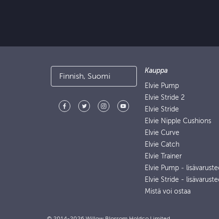
Kauppa
Finnish, Suomi
Elvie Pump
Elvie Stride 2
Elvie Stride
Elvie Nipple Cushions
Elvie Curve
Elvie Catch
Elvie Trainer
Elvie Pump ‑ lisävaruste
Elvie Stride - lisävaruste
Mistä voi ostaa
© 2014-2026 Willow Blossom Holdco Limited