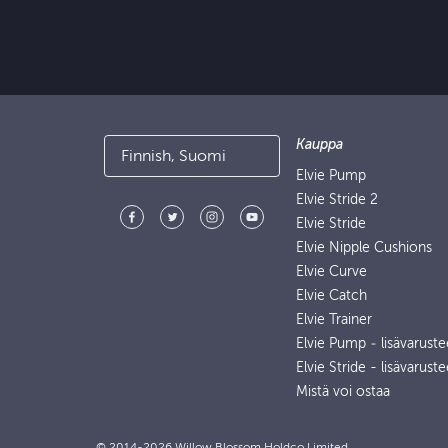
Kauppa
Finnish, Suomi
Elvie Pump
Elvie Stride 2
Elvie Stride
Elvie Nipple Cushions
Elvie Curve
Elvie Catch
Elvie Trainer
Elvie Pump ‑ lisävaruste
Elvie Stride - lisävaruste
Mistä voi ostaa
© 2014-2026 Willow Blossom Holdco Limited