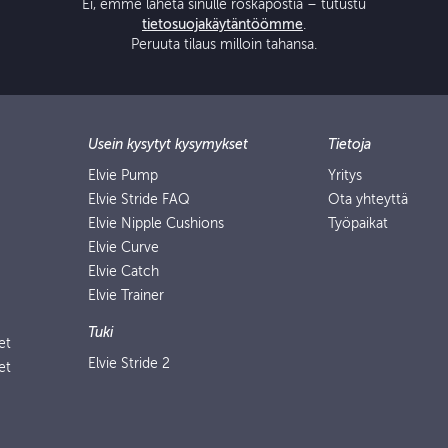
Ei, emme lähetä sinulle roskapostia – tutustu
tietosuojakäytäntöömme
.
Peruuta tilaus milloin tahansa.
Usein kysytyt kysymykset
Tietoja
Elvie Pump
Yritys
Elvie Stride FAQ
Ota yhteyttä
Elvie Nipple Cushions
Työpaikat
Elvie Curve
Elvie Catch
Elvie Trainer
Tuki
et
Elvie Stride 2
et