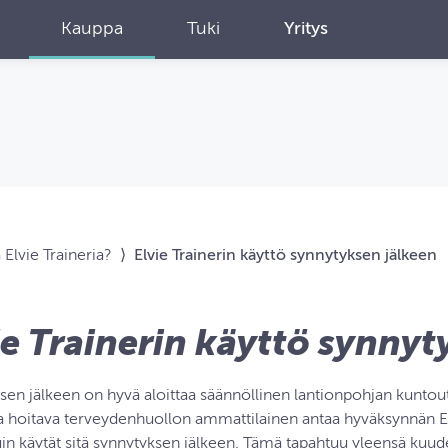
Kauppa
Tuki
Yritys
 Elvie Traineria?
⟩
Elvie Trainerin käyttö synnytyksen jälkeen
ie Trainerin käyttö synnyt
sen jälkeen on hyvä aloittaa säännöllinen lantionpohjan kunt
ua hoitava terveydenhuollon ammattilainen antaa hyväksynnän Elv
in käytät sitä synnytyksen jälkeen. Tämä tapahtuu yleensä kuude