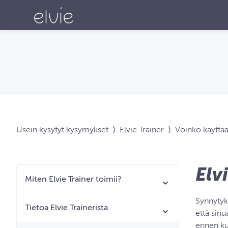
Usein kysytyt kysymykset
⟩
Elvie Trainer
⟩
Voinko käyttää
Elv
Miten Elvie Trainer toimii?
Synnytyk
Tietoa Elvie Trainerista
että sin
ennen ku