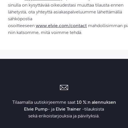
sinulla on kysyttävää oikeudestasi muuttaa tilausta ennen
lähetystä, ota yhteyttä asiakaspalveluumme lähettämällä
sähköpostia
osoitteeseen
www.elvie.com/contact
mahdollisimman pi
niin katsomme, mitä voimme tehdä.
Tilaamalla uutiskirjeemme saat
10 %:n alennuksen
Elvie Pump
- ja
Elvie Trainer
‑tilauksista
sekä erikoistarjouksia ja päivityksiä.