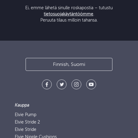
Ei, emme lähetä sinulle roskapostia – tutustu
tietosuojakäytäntöömme
.
Peruuta tilaus milloin tahansa.
Finnish, Suomi
Kauppa
Elvie Pump
Elvie Stride 2
Elvie Stride
Elvie Nipple Cushions