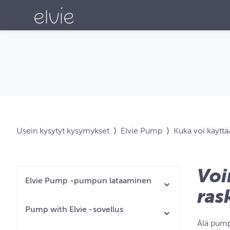
Usein kysytyt kysymykset
⟩
Elvie Pump
⟩
Kuka voi käytt
Voi
Elvie Pump ‑pumpun lataaminen
ras
Pump with Elvie ‑sovellus
Älä pump