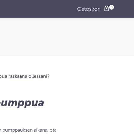
Ostoskori
ua raskaana ollessani?
‑pumppua
en pumppauksen aikana, ota