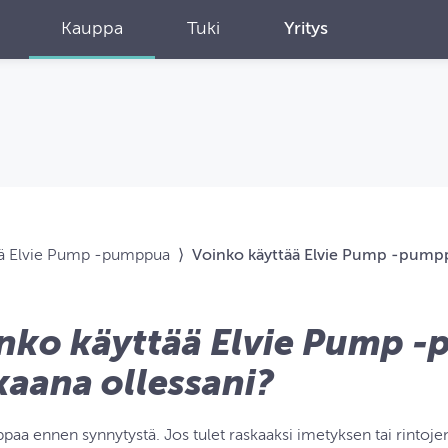
Kauppa
Tuki
Yritys
ää Elvie Pump ‑pumppua
⟩
Voinko käyttää Elvie Pump ‑pumpp
nko käyttää Elvie Pump 
kaana ollessani?
paa ennen synnytystä. Jos tulet raskaaksi imetyksen tai rintoj