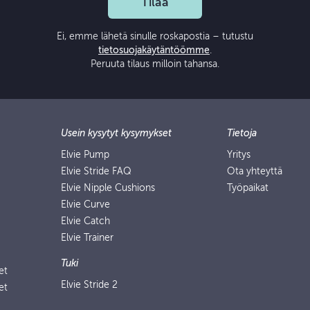
Tilaa
Ei, emme lähetä sinulle roskapostia – tutustu
tietosuojakäytäntöömme
.
Peruuta tilaus milloin tahansa.
Usein kysytyt kysymykset
Tietoja
Elvie Pump
Yritys
Elvie Stride FAQ
Ota yhteyttä
Elvie Nipple Cushions
Työpaikat
Elvie Curve
Elvie Catch
Elvie Trainer
Tuki
et
Elvie Stride 2
et