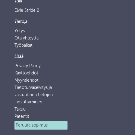
Tuki
Elvie Stride 2
Tietoja
Yritys
Ota yhteyttä
Työpaikat
Lisää
Privacy Policy
Käyttöehdot
Myyntiehdot
Tietoturvaselvitys ja
vastuullinen tietojen
luovuttaminen
Takuu
Patentit
Peruuta sopimus