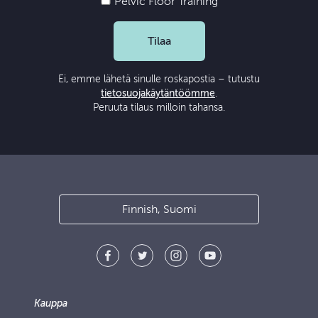
Pelvic Floor Training
Tilaa
Ei, emme lähetä sinulle roskapostia – tutustu
tietosuojakäytäntöömme
.
Peruuta tilaus milloin tahansa.
Finnish, Suomi
Kauppa