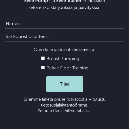
Elvie Pump
- ja
Elvie Trainer
‑tilauksista
sekä erikoistarjouksia ja päivityksiä.
Olen kiinnostunut seuraavista:
Breast Pumping
Pelvic Floor Training
Tilaa
Ei, emme lähetä sinulle roskapostia – tutustu
tietosuojakäytäntöömme
.
Peruuta tilaus milloin tahansa.