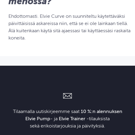
menossa?
Ehdottomasti. Elvie Curve on suunniteltu käytettäväksi
päivittäisissä askareissa niin, että se ei ole lainkaan tiellä.
Älä kuitenkaan käytä sitä ajaessasi tai käyttäessäsi raskaita
koneita.
Tilaamalla uutiskirjeemme saat
10 %:n alennuksen
Elvie Pump
- ja
Elvie Trainer
‑tilauksista
sekä erikoistarjouksia ja päivityksiä.