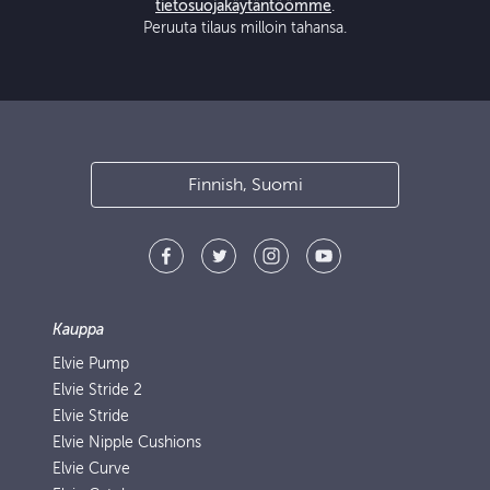
tietosuojakäytäntöömme
.
Peruuta tilaus milloin tahansa.
Finnish, Suomi
Kauppa
Elvie Pump
Elvie Stride 2
Elvie Stride
Elvie Nipple Cushions
Elvie Curve