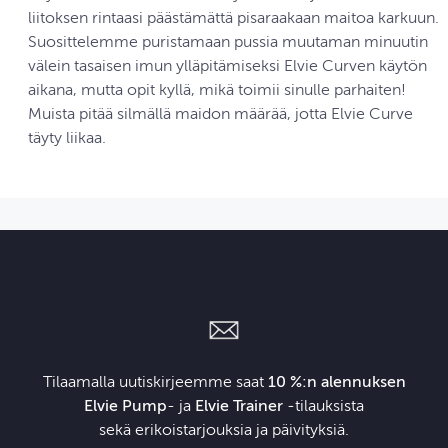
liitoksen rintaasi päästämättä pisaraakaan maitoa karkuun.
Suosittelemme puristamaan pussia muutaman minuutin
välein tasaisen imun ylläpitämiseksi Elvie Curven käytön
aikana, mutta opit kyllä, mikä toimii sinulle parhaiten!
Muista pitää silmällä maidon määrää, jotta Elvie Curve
täyty liikaa.
Tilaamalla uutiskirjeemme saat
10 %:n alennuksen
Elvie Pump
- ja
Elvie Trainer
‑tilauksista
sekä erikoistarjouksia ja päivityksiä.