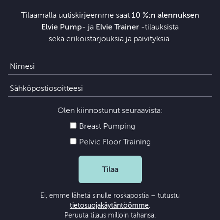
Tilaamalla uutiskirjeemme saat
10 %:n alennuksen
Elvie Pump
- ja
Elvie Trainer
‑tilauksista
sekä erikoistarjouksia ja päivityksiä.
Olen kiinnostunut seuraavista:
Breast Pumping
Pelvic Floor Training
Tilaa
Ei, emme lähetä sinulle roskapostia – tutustu
tietosuojakäytäntöömme
.
Peruuta tilaus milloin tahansa.