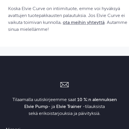
Koska Elvie Curve on intiimituote, emme voi hyväksyä
avattujen tuotepakkausten palautuksia. Jos Elvie Curve ei
vaikuta toimivan kunnolla,
ota meihin yhteyttä
. Autamme
sinua mielellämme!
Tilaamalla uutiskirjeemme saat
10 %:n alennuksen
Elvie Pump
- ja
Elvie Trainer
‑tilauksista
sekä erikoistarjouksia ja päivityksiä.