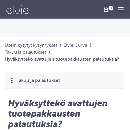
Togg
Usein kysytyt kysymykset
⟩
Elvie Curve
⟩
Takuu ja palautukset
⟩
Hyväksyttekö avattujen tuotepakkausten palautuksia?
Takuu ja palautukset
Hyväksyttekö avattujen
tuotepakkausten
palautuksia?