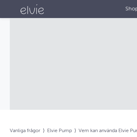
Sho
Vanliga frågor
⟩
Elvie Pump
⟩
Vem kan använda Elvie P