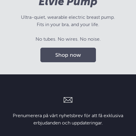
Elvie Pump
Ultra-quiet, wearable electric breast pump.
Fits in your bra, and your life.
No tubes. No wires. No noise.
Shop now
Prenumerera på vårt nyhetsbrev för att få exklusiva
erbjudanden och uppdateringar.