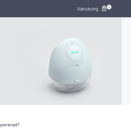
Varukorg
opererad?