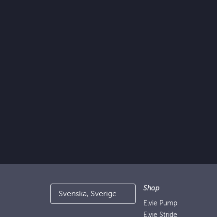
Shop
Svenska, Sverige
Elvie Pump
Elvie Stride