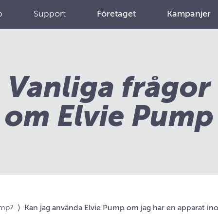
p
Support
Företaget
Kampanjer
Vanliga frågor
om Elvie Pump
ump?
⟩
Kan jag använda Elvie Pump om jag har en apparat in