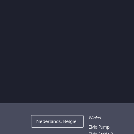
Winkel
Nederlands, België
Elvie Pump