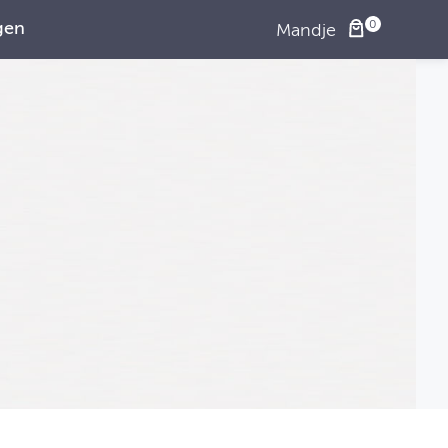
gen
Mandje