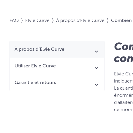
FAQ
⟩
Elvie Curve
⟩
À propos d’Elvie Curve
⟩
Combien d
Com
À propos d’Elvie Curve
con
Utiliser Elvie Curve
Elvie Cur
indiquent
Garantie et retours
La quanti
énorméme
d’allaite
ce mome