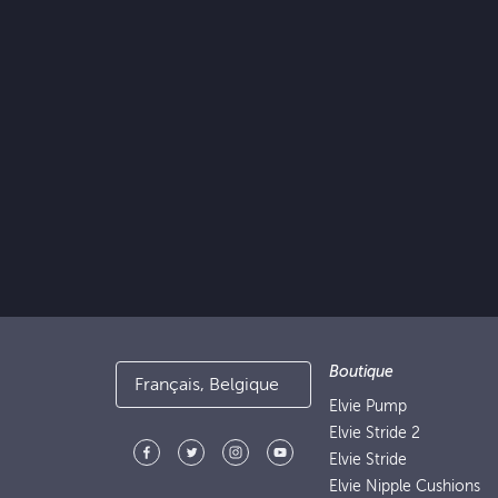
Boutique
Français, Belgique
Elvie Pump
Elvie Stride 2
Elvie Stride
Elvie Nipple Cushions