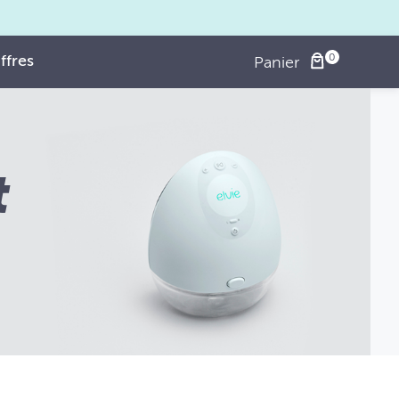
ffres
Panier
t