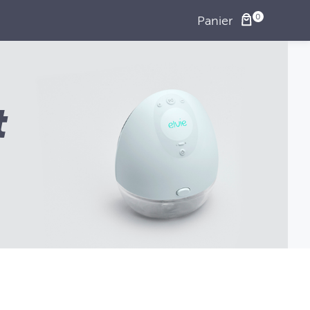
Panier
t