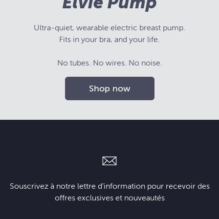
Elvie Pump
Ultra-quiet, wearable electric breast pump.
Fits in your bra, and your life.
No tubes. No wires. No noise.
Shop now
Souscrivez à notre lettre d’information pour recevoir des
offres exclusives et nouveautés